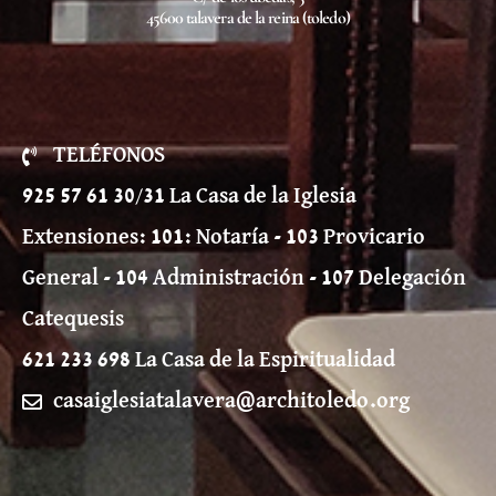
45600 talavera de la reina (toledo)
TELÉFONOS
925 57 61 30/31 La Casa de la Iglesia
Extensiones: 101: Notaría - 103 Provicario
General - 104 Administración - 107 Delegación
Catequesis
621 233 698 La Casa de la Espiritualidad
casaiglesiatalavera@architoledo.org