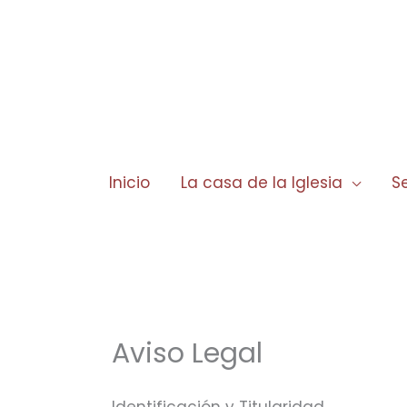
Ir
al
contenido
Inicio
La casa de la Iglesia
Se
Aviso Legal
Identificación y Titularidad